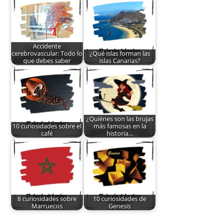
Accidente
cerebrovascular: Todo lo
¿Qué islas forman las
que debes saber
islas Canarias?
¿Quiénes son las brujas
10 curiosidades sobre el
más famosas en la
café
historia…
8 curiosidades sobre
10 curiosidades de
Marruecos
Genesis