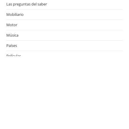
Las preguntas del saber
Mobiliario
Motor
Música
Países
Películas
Series de televisión
Viajes
Últimas entradas
¿Qué es el Día del Niño y cuándo se celebra en los