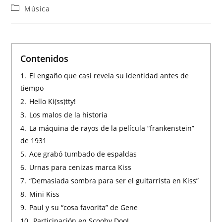
Música
Contenidos
1.
El engaño que casi revela su identidad antes de
tiempo
2.
Hello Ki(ss)tty!
3.
Los malos de la historia
4.
La máquina de rayos de la película “frankenstein”
de 1931
5.
Ace grabó tumbado de espaldas
6.
Urnas para cenizas marca Kiss
7.
“Demasiada sombra para ser el guitarrista en Kiss”
8.
Mini Kiss
9.
Paul y su “cosa favorita” de Gene
10.
Participación en Scooby Doo!