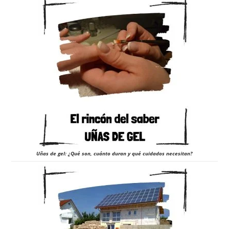
Uñas de gel: ¿Qué son, cuánto duran y qué cuidados necesitan?