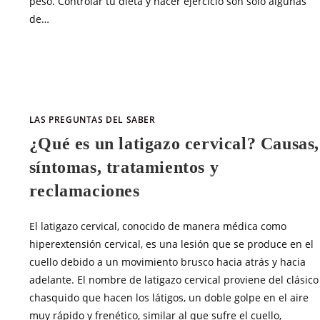
peso. Controlar tu dieta y hacer ejercicio son solo algunas
de…
SIN COMENTARIOS
MARZO 30, 20
LAS PREGUNTAS DEL SABER
¿Qué es un latigazo cervical? Causas,
síntomas, tratamientos y
reclamaciones
El latigazo cervical, conocido de manera médica como
hiperextensión cervical, es una lesión que se produce en el
cuello debido a un movimiento brusco hacia atrás y hacia
adelante. El nombre de latigazo cervical proviene del clásico
chasquido que hacen los látigos, un doble golpe en el aire
muy rápido y frenético, similar al que sufre el cuello,