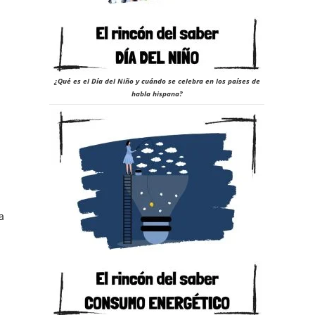
23
¿Qué es el Día del Niño y cuándo se celebra en los países de
habla hispana?
a