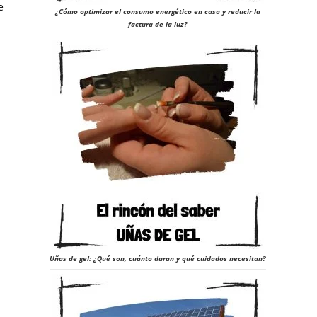
e
¿Cómo optimizar el consumo energético en casa y reducir la
factura de la luz?
23
Uñas de gel: ¿Qué son, cuánto duran y qué cuidados necesitan?