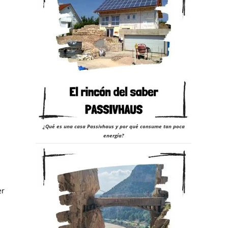
23
¿Qué es una casa Passivhaus y por qué consume tan poca
energía?
er